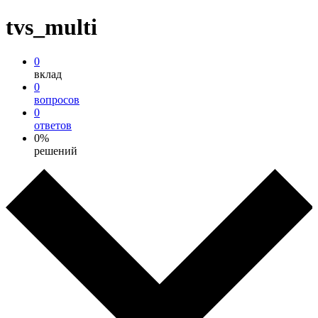
tvs_multi
0
вклад
0
вопросов
0
ответов
0%
решений