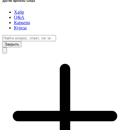
другие проекты хабра
Хабр
Q&A
Карьера
Курсы
Закрыть