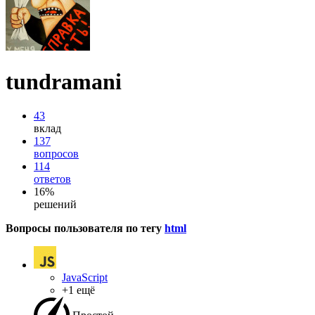
tundramani
43
вклад
137
вопросов
114
ответов
16%
решений
Вопросы пользователя по тегу
html
JavaScript
+1 ещё