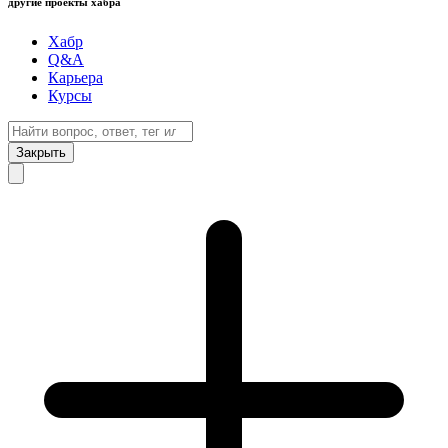
другие проекты хабра
Хабр
Q&A
Карьера
Курсы
Закрыть