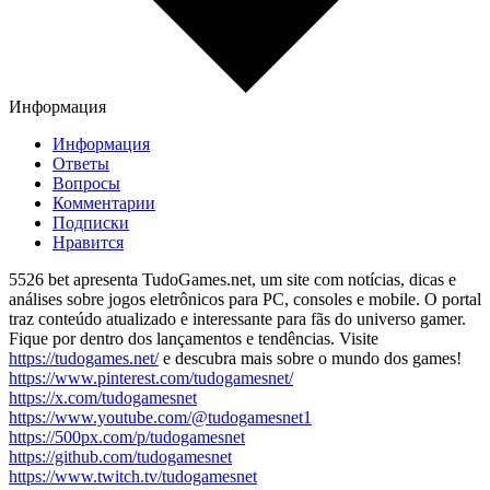
Информация
Информация
Ответы
Вопросы
Комментарии
Подписки
Нравится
5526 bet apresenta TudoGames.net, um site com notícias, dicas e
análises sobre jogos eletrônicos para PC, consoles e mobile. O portal
traz conteúdo atualizado e interessante para fãs do universo gamer.
Fique por dentro dos lançamentos e tendências. Visite
https://tudogames.net/
e descubra mais sobre o mundo dos games!
https://www.pinterest.com/tudogamesnet/
https://x.com/tudogamesnet
https://www.youtube.com/@tudogamesnet1
https://500px.com/p/tudogamesnet
https://github.com/tudogamesnet
https://www.twitch.tv/tudogamesnet