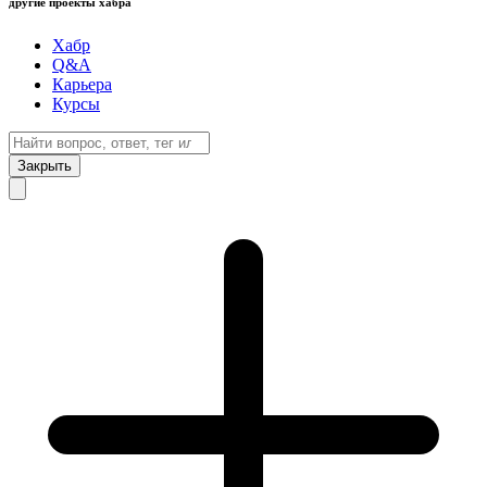
другие проекты хабра
Хабр
Q&A
Карьера
Курсы
Закрыть