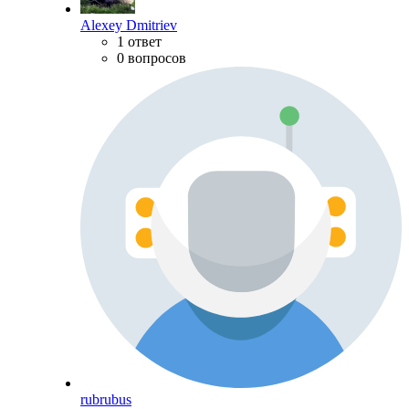
Alexey Dmitriev
1 ответ
0 вопросов
rubrubus