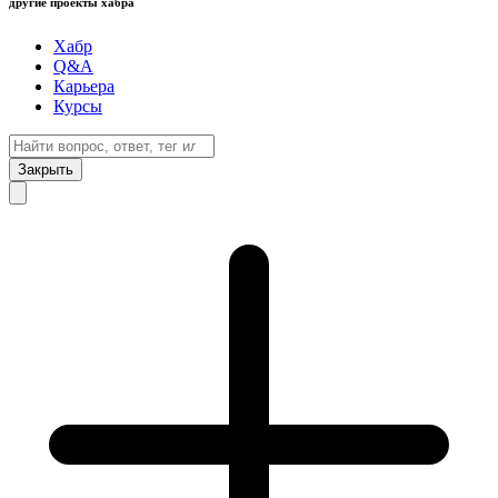
другие проекты хабра
Хабр
Q&A
Карьера
Курсы
Закрыть