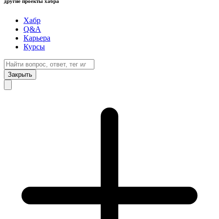
другие проекты хабра
Хабр
Q&A
Карьера
Курсы
Закрыть