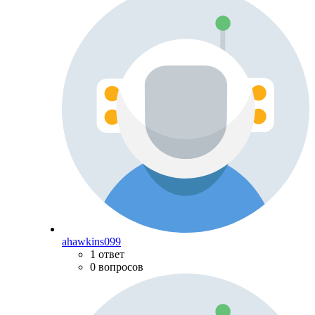
ahawkins099
1 ответ
0 вопросов