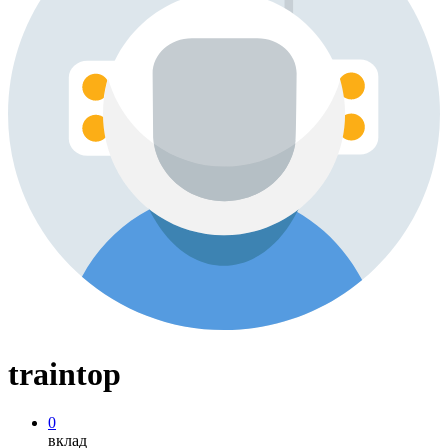
traintop
0
вклад