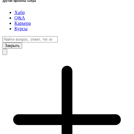
другие проекты хабра
Хабр
Q&A
Карьера
Курсы
Закрыть