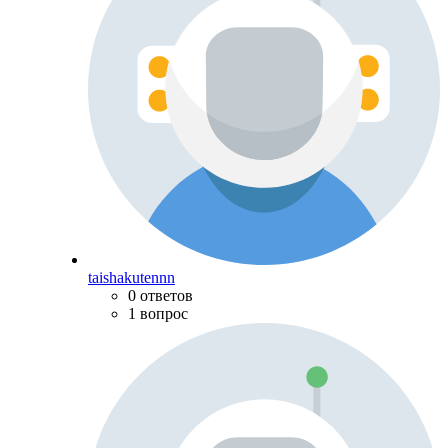
taishakutennn
0 ответов
1 вопрос