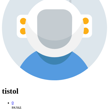
tistol
0
вклад