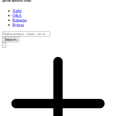
другие проекты хабра
Хабр
Q&A
Карьера
Курсы
Закрыть