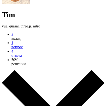
Tim
vue, quasar, three.js, astro
2
вклад
1
вопрос
4
ответа
50%
решений