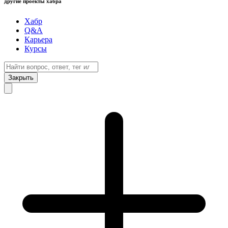
другие проекты хабра
Хабр
Q&A
Карьера
Курсы
Закрыть