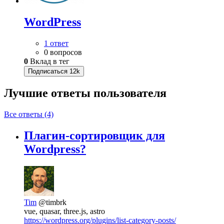
WordPress
1 ответ
0 вопросов
0
Вклад в тег
Подписаться
12k
Лучшие ответы
пользователя
Все ответы (4)
Плагин-сортировщик для
Wordpress?
Tim
@timbrk
vue, quasar, three.js, astro
https://wordpress.org/plugins/list-category-posts/