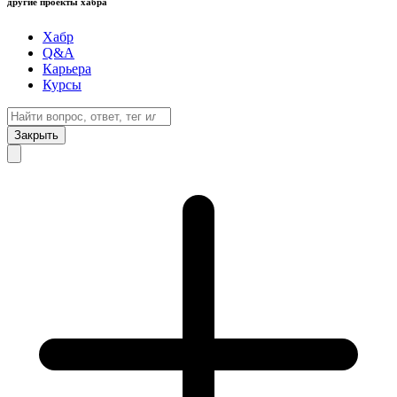
другие проекты хабра
Хабр
Q&A
Карьера
Курсы
Закрыть