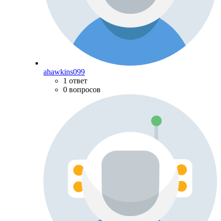
ahawkins099
1 ответ
0 вопросов