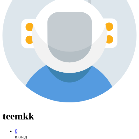
teemkk
0
вклад