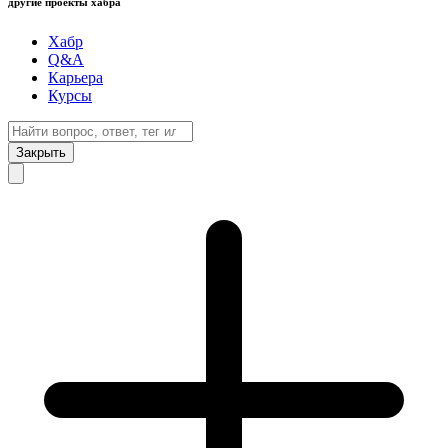
другие проекты хабра
Хабр
Q&A
Карьера
Курсы
Закрыть