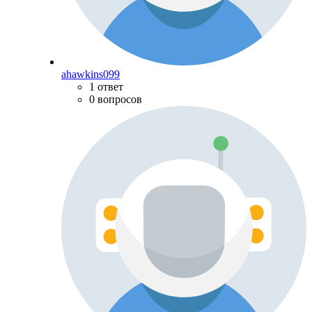
ahawkins099
1 ответ
0 вопросов