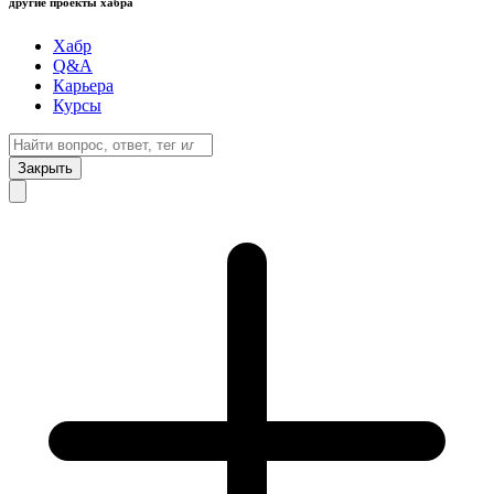
другие проекты хабра
Хабр
Q&A
Карьера
Курсы
Закрыть