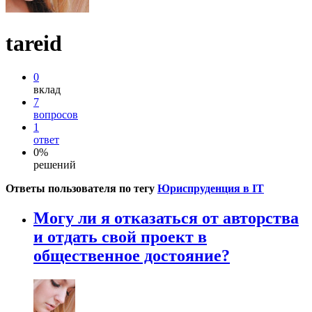
tareid
0
вклад
7
вопросов
1
ответ
0%
решений
Ответы пользователя по тегу
Юриспруденция в IT
Могу ли я отказаться от авторства
и отдать свой проект в
общественное достояние?