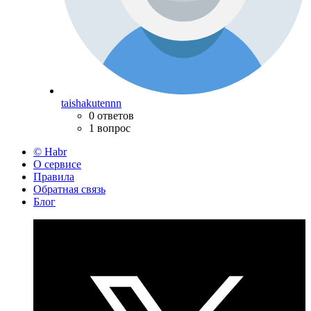
taishakutennn
0 ответов
1 вопрос
© Habr
О сервисе
Правила
Обратная связь
Блог