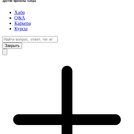
другие проекты хабра
Хабр
Q&A
Карьера
Курсы
Закрыть