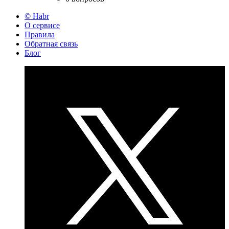
© Habr
О сервисе
Правила
Обратная связь
Блог