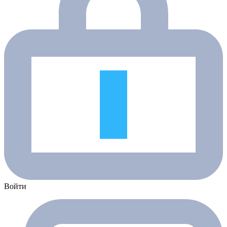
Войти