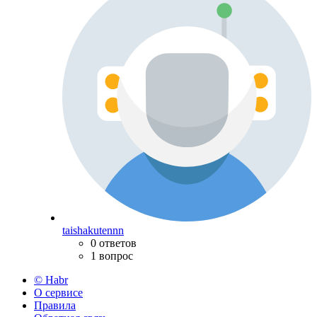
taishakutennn
0 ответов
1 вопрос
© Habr
О сервисе
Правила