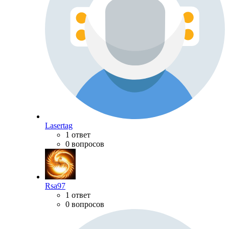
Lasertag
1 ответ
0 вопросов
Rsa97
1 ответ
0 вопросов