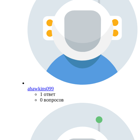
ahawkins099
1 ответ
0 вопросов