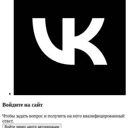
Войдите на сайт
Чтобы задать вопрос и получить на него квалифицированный
ответ.
Войти через центр авторизации