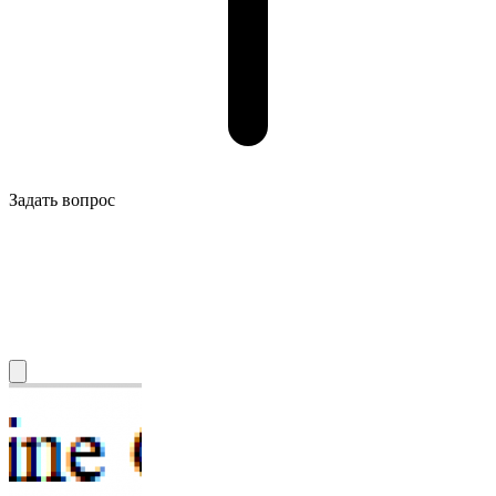
Задать вопрос