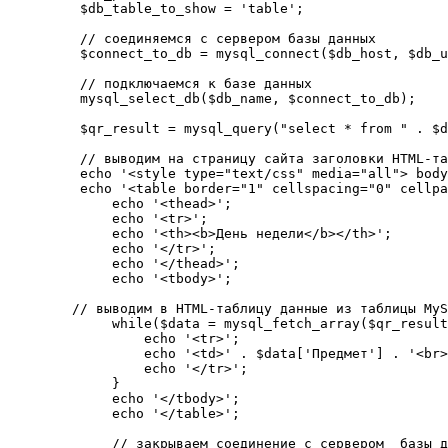
    $db_table_to_show = 'table';

    // соединяемся с сервером базы данных

    $connect_to_db = mysql_connect($db_host, $db_u
    // подключаемся к базе данных

    mysql_select_db($db_name, $connect_to_db);

    $qr_result = mysql_query("select * from " . $d
    // выводим на страницу сайта заголовки HTML-та
    echo '<style type="text/css" media="all"> body
    echo '<table border="1" cellspacing="0" cellpa
	echo '<thead>';

	echo '<tr>';

	echo '<th><b>День недели</b></th>';

	echo '</tr>';

	echo '</thead>';

	echo '<tbody>';

   // выводим в HTML-таблицу данные из таблицы MyS
	while($data = mysql_fetch_array($qr_result)){ 

	    echo '<tr>';

	    echo '<td>' . $data['Предмет'] . '<br>' . $data['Аудитория'] . '<br>' . $data['Преподаватель'] . '</td>'; // вместо "Предмет", "Аудитория" и "Преподаватель" - наименования столбцов в таблице БД с твоими данными

	    echo '</tr>';

	}

        echo '</tbody>';

        echo '</table>';

        // закрываем соединение с сервером  базы д