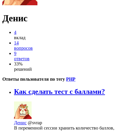
Денис
4
вклад
14
вопросов
9
ответов
33%
решений
Ответы пользователя по тегу
PHP
Как сделать тест с баллами?
Денис
@svrap
В переменной сессии хранить количество баллов,