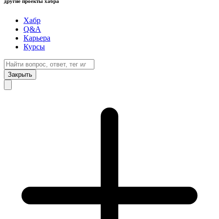
другие проекты хабра
Хабр
Q&A
Карьера
Курсы
Закрыть