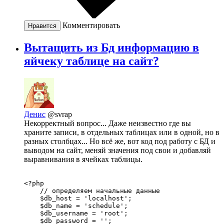
Комментировать
Нравится
Вытащить из Бд информацию в
яйчеку таблице на сайт?
Денис
@svrap
Некорректный вопрос... Даже неизвестно где вы
храните записи, в отдельных таблицах или в одной, но в
разных столбцах... Но всё же, вот код под работу с БД и
выводом на сайт, меняй значения под свои и добавляй
выравнивания в ячейках таблицы.
<?php 

    // определяем начальные данные

    $db_host = 'localhost';

    $db_name = 'schedule';

    $db_username = 'root';

    $db_password = '';
