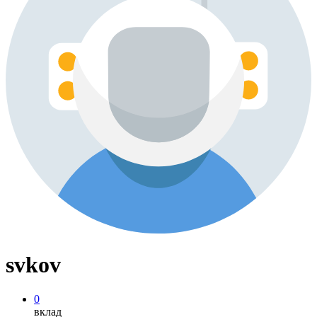
svkov
0
вклад