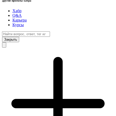
другие проекты хабра
Хабр
Q&A
Карьера
Курсы
Закрыть