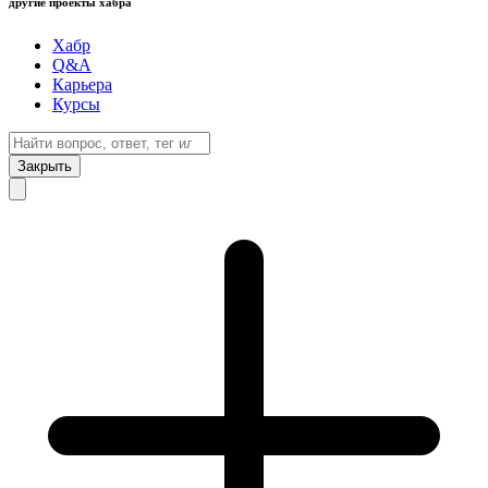
другие проекты хабра
Хабр
Q&A
Карьера
Курсы
Закрыть