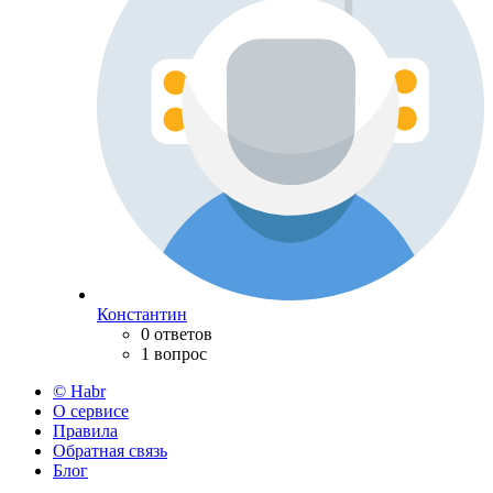
Константин
0 ответов
1 вопрос
© Habr
О сервисе
Правила
Обратная связь
Блог