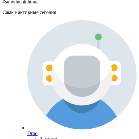
#sunwinchinhthuc
Самые активные сегодня
Drno
2 ответа