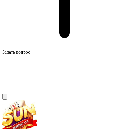
Задать вопрос