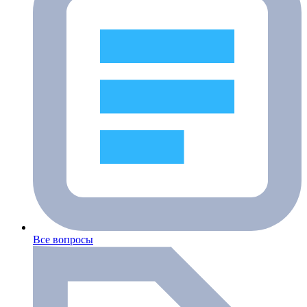
Все вопросы