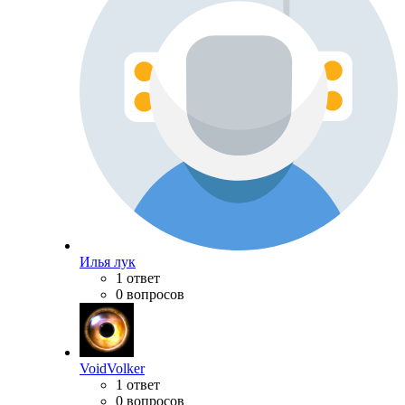
Илья лук
1 ответ
0 вопросов
VoidVolker
1 ответ
0 вопросов