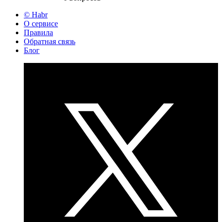
© Habr
О сервисе
Правила
Обратная связь
Блог