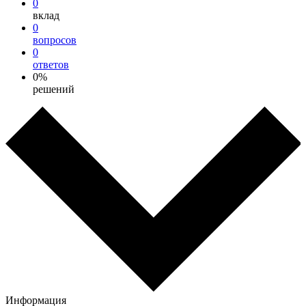
0
вклад
0
вопросов
0
ответов
0%
решений
Информация