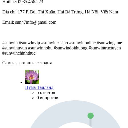
Hotline: 0935.456.223
Địa chỉ: 177 P. Bùi Thị Xuân, Hai Bà Trưng, Hà Nội, Việt Nam
Email: sun47info@gmail.com
#sunwin #sunwinvip #sunwincasino #sunwinonline #sunwingame
#sunwinuytin #sunwinnohu #sunwindoithuong #sunwintructuyen
#sunwinchinhthuc
Самые активные сегодня
Пума Тайланд
5 ответов
0 вопросов