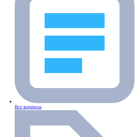
Все вопросы