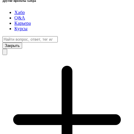
другие проекты хабра
Хабр
Q&A
Карьера
Курсы
Закрыть