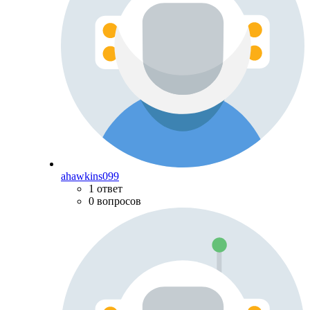
ahawkins099
1 ответ
0 вопросов