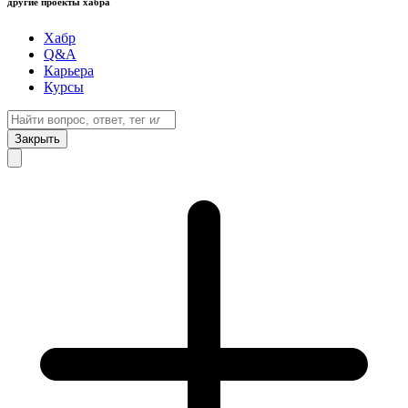
другие проекты хабра
Хабр
Q&A
Карьера
Курсы
Закрыть