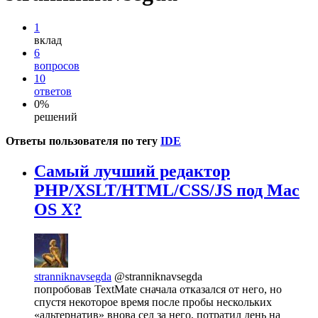
1
вклад
6
вопросов
10
ответов
0%
решений
Ответы пользователя по тегу
IDE
Самый лучший редактор
PHP/XSLT/HTML/CSS/JS под Mac
OS X?
stranniknavsegda
@stranniknavsegda
попробовав TextMate сначала отказался от него, но
спустя некоторое время после пробы нескольких
«альтернатив» внова сел за него, потратил день на