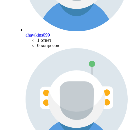
ahawkins099
1 ответ
0 вопросов