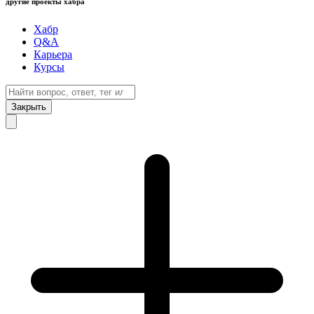
другие проекты хабра
Хабр
Q&A
Карьера
Курсы
Закрыть