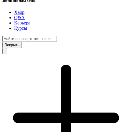
другие проекты хабра
Хабр
Q&A
Карьера
Курсы
Закрыть