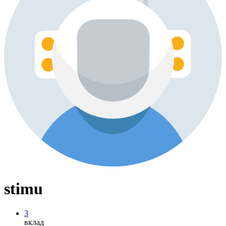
stimu
3
вклад