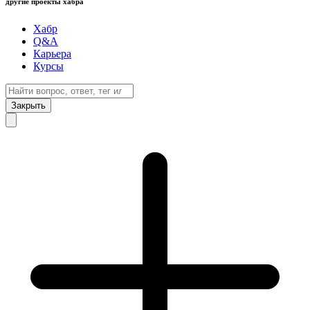
другие проекты хабра
Хабр
Q&A
Карьера
Курсы
Закрыть