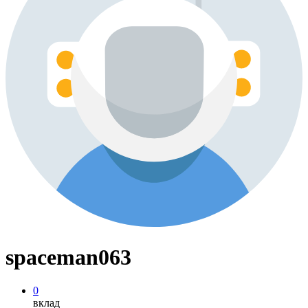
spaceman063
0
вклад