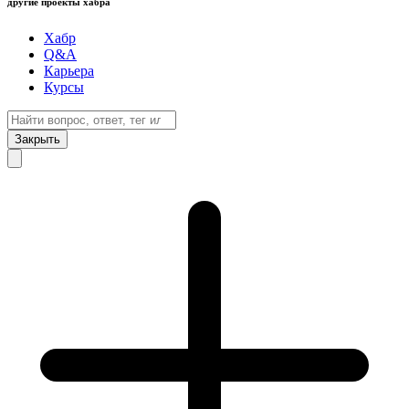
другие проекты хабра
Хабр
Q&A
Карьера
Курсы
Закрыть