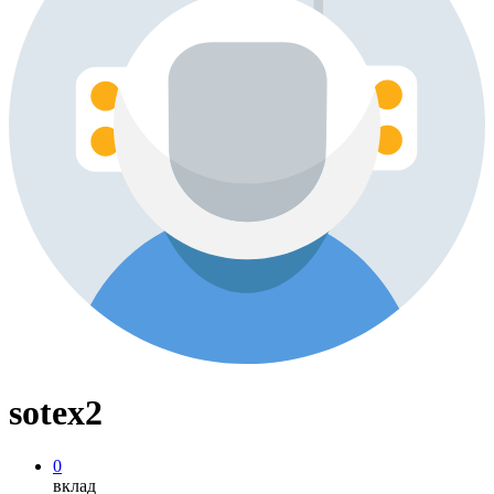
sotex2
0
вклад