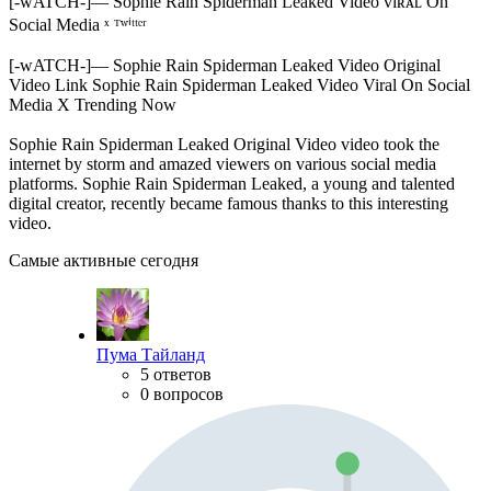
[-wATCH-]— Sophie Rain Spiderman Leaked Video ᴠɪʀᴀʟ On
Social Media ˣ ᵀʷⁱᵗᵗᵉʳ
[-wATCH-]— Sophie Rain Spiderman Leaked Video Original
Video Link Sophie Rain Spiderman Leaked Video Viral On Social
Media X Trending Now
Sophie Rain Spiderman Leaked Original Video video took the
internet by storm and amazed viewers on various social media
platforms. Sophie Rain Spiderman Leaked, a young and talented
digital creator, recently became famous thanks to this interesting
video.
Самые активные сегодня
Пума Тайланд
5 ответов
0 вопросов