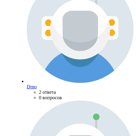
Drno
2 ответа
0 вопросов