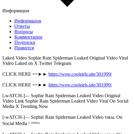
Информация
Информация
Ответы
Вопросы
Комментарии
Подписки
Нравится
Laked Video Sophie Rain Spiderman Leaked Original Video Viral
Video Laked on X Twitter Telegram
CLICK HERE ==►►
https://wow.coolgirls.site/301999/
CLICK HERE ==►►
https://wow.coolgirls.site/301999/
[-wATCH-]— Sophie Rain Spiderman Leaked Video Original
Video Link Sophie Rain Spiderman Leaked Video Viral On Social
Media X Trending Now
[-wATCH-]— Sophie Rain Spiderman Leaked Video ᴠɪʀᴀʟ On
Social Media ˣ ᵀʷⁱᵗᵗᵉʳ