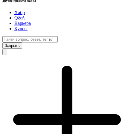
другие проекты хабра
Хабр
Q&A
Карьера
Курсы
Закрыть