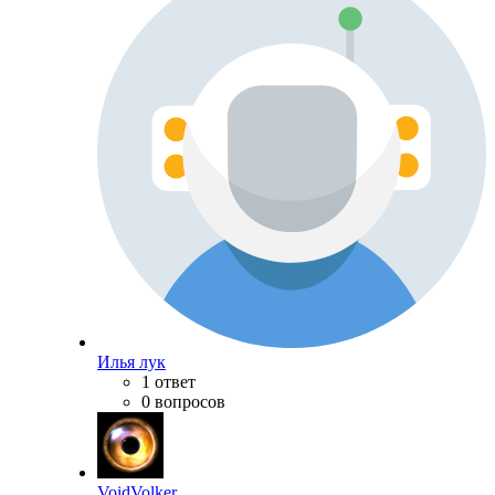
Илья лук
1 ответ
0 вопросов
VoidVolker