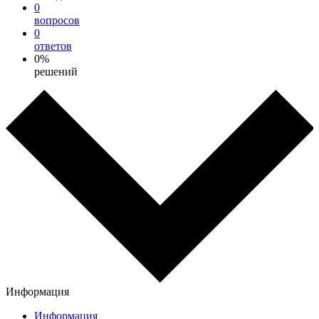
0
вопросов
0
ответов
0%
решений
Информация
Информация