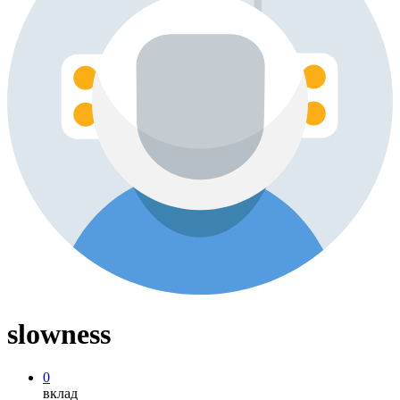
slowness
0
вклад