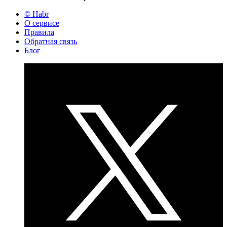
© Habr
О сервисе
Правила
Обратная связь
Блог