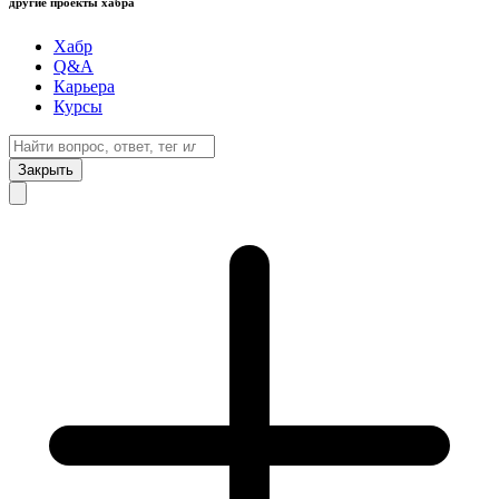
другие проекты хабра
Хабр
Q&A
Карьера
Курсы
Закрыть