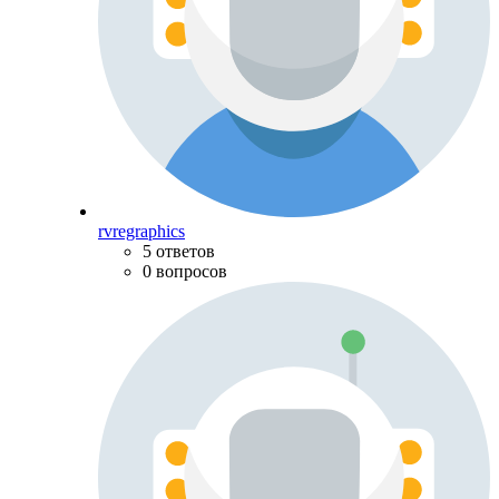
rvregraphics
5 ответов
0 вопросов