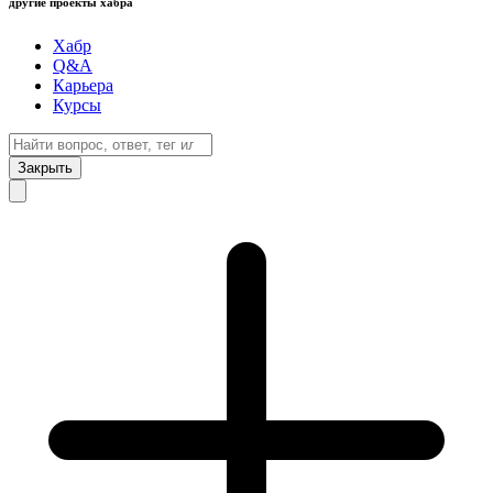
другие проекты хабра
Хабр
Q&A
Карьера
Курсы
Закрыть