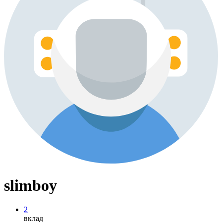
slimboy
2
вклад