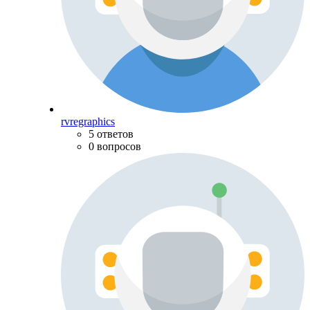
rvregraphics
5 ответов
0 вопросов