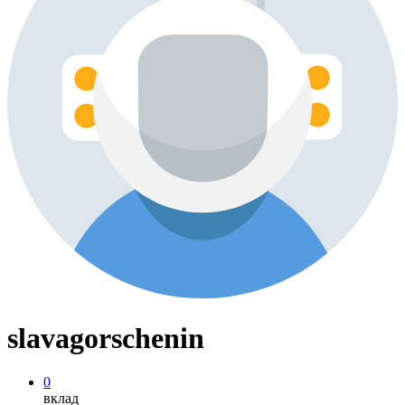
slavagorschenin
0
вклад