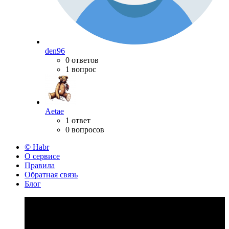
den96
0 ответов
1 вопрос
Aetae
1 ответ
0 вопросов
© Habr
О сервисе
Правила
Обратная связь
Блог