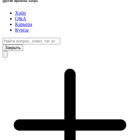
другие проекты хабра
Хабр
Q&A
Карьера
Курсы
Закрыть