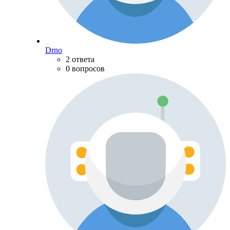
Drno
2 ответа
0 вопросов