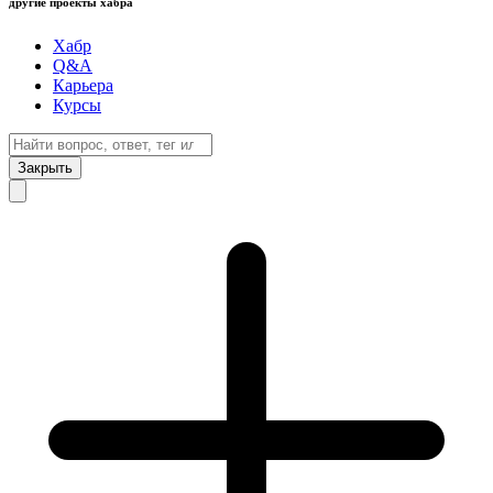
другие проекты хабра
Хабр
Q&A
Карьера
Курсы
Закрыть