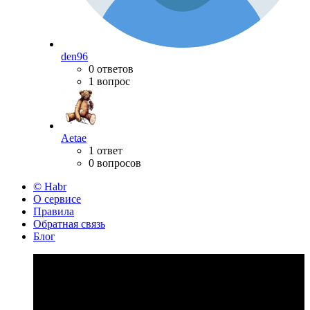
den96
0 ответов
1 вопрос
Aetae
1 ответ
0 вопросов
© Habr
О сервисе
Правила
Обратная связь
Блог