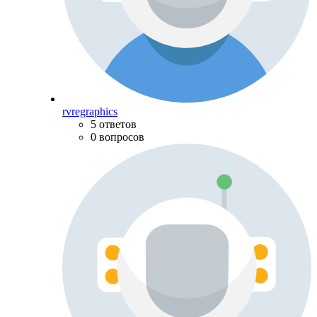
rvregraphics
5 ответов
0 вопросов