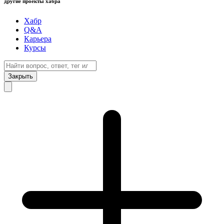
другие проекты хабра
Хабр
Q&A
Карьера
Курсы
Закрыть