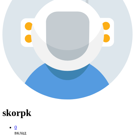
skorpk
0
вклад