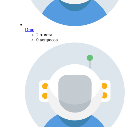
Drno
2 ответа
0 вопросов