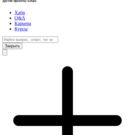
другие проекты хабра
Хабр
Q&A
Карьера
Курсы
Закрыть