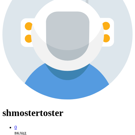
shmostertoster
0
вклад