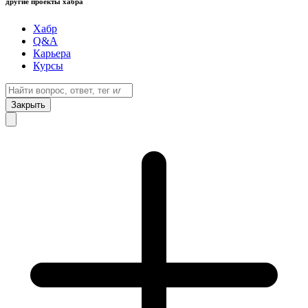
другие проекты хабра
Хабр
Q&A
Карьера
Курсы
Закрыть