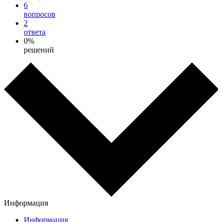
6
вопросов
2
ответа
0%
решений
Информация
Информация