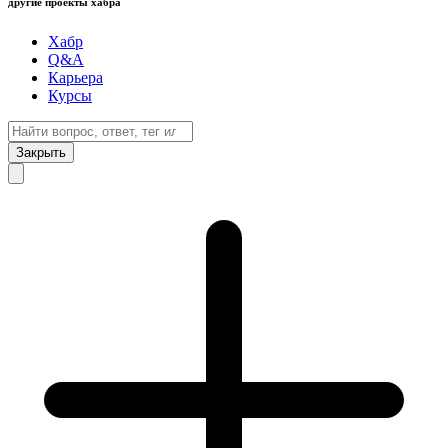
другие проекты хабра
Хабр
Q&A
Карьера
Курсы
Закрыть