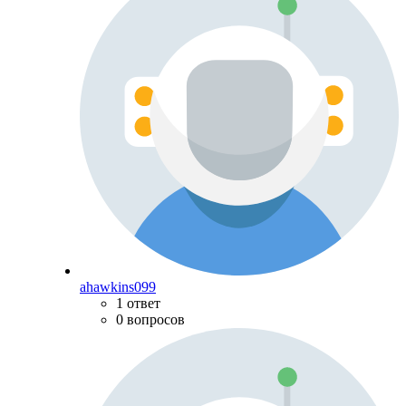
ahawkins099
1 ответ
0 вопросов