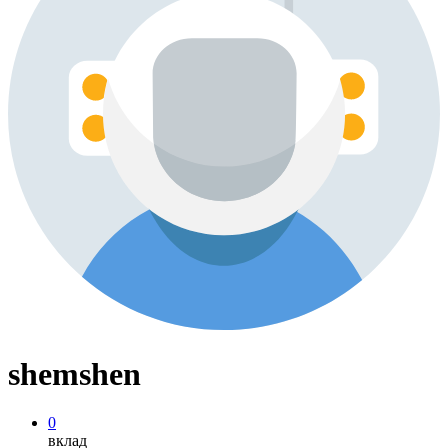
shemshen
0
вклад