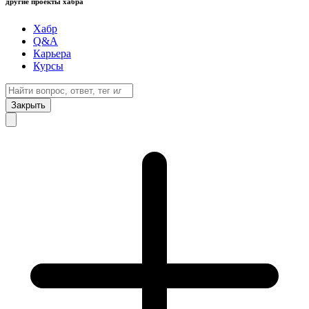
другие проекты хабра
Хабр
Q&A
Карьера
Курсы
Закрыть