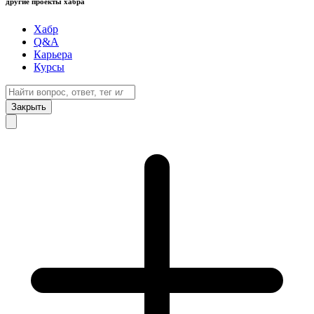
другие проекты хабра
Хабр
Q&A
Карьера
Курсы
Закрыть