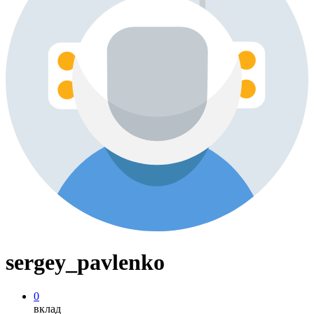
sergey_pavlenko
0
вклад