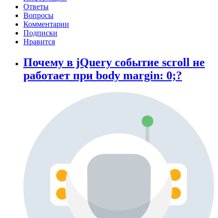
Ответы
Вопросы
Комментарии
Подписки
Нравится
Почему в jQuery событие scroll не
работает при body margin: 0;?