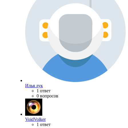
Илья лук
1 ответ
0 вопросов
VoidVolker
1 ответ