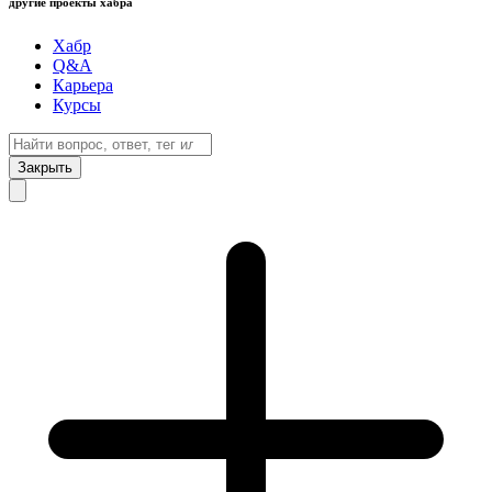
другие проекты хабра
Хабр
Q&A
Карьера
Курсы
Закрыть