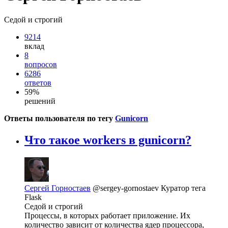
Седой и строгий
9214
вклад
8
вопросов
6286
ответов
59%
решений
Ответы пользователя по тегу
Gunicorn
Что такое workers в gunicorn?
Сергей Горностаев
@sergey-gornostaev
Куратор тега
Flask
Седой и строгий
Процессы, в которых работает приложение. Их
количество зависит от количества ядер процессора,