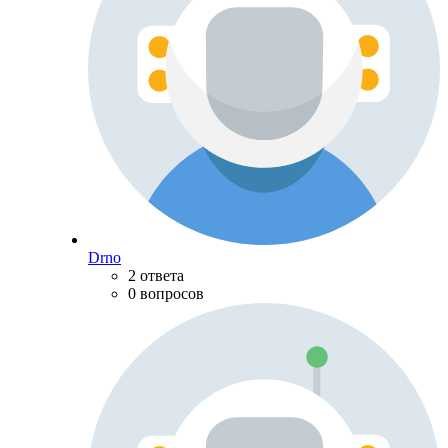
Drno
2 ответа
0 вопросов