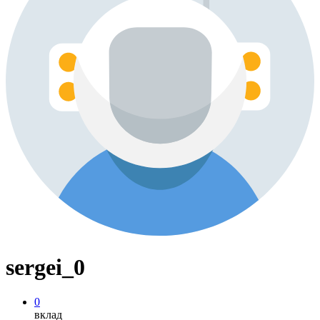
sergei_0
0
вклад