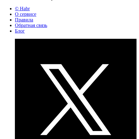
© Habr
О сервисе
Правила
Обратная связь
Блог