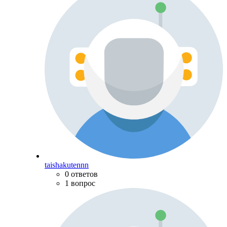
taishakutennn
0 ответов
1 вопрос