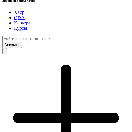
другие проекты хабра
Хабр
Q&A
Карьера
Курсы
Закрыть