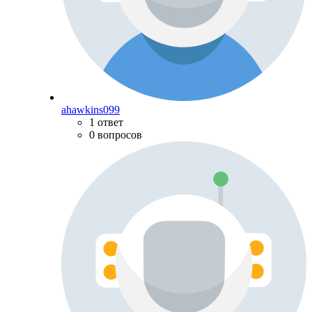
ahawkins099
1 ответ
0 вопросов