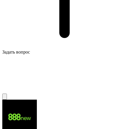
Задать вопрос