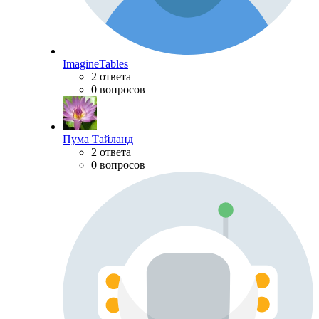
ImagineTables
2 ответа
0 вопросов
Пума Тайланд
2 ответа
0 вопросов