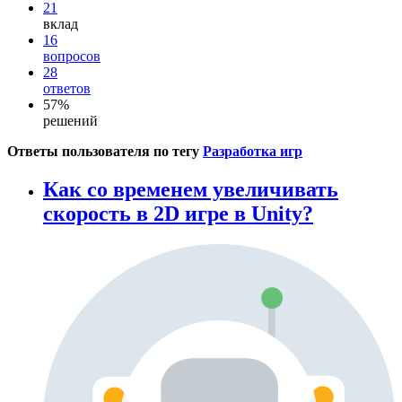
21
вклад
16
вопросов
28
ответов
57%
решений
Ответы пользователя по тегу
Разработка игр
Как со временем увеличивать
скорость в 2D игре в Unity?