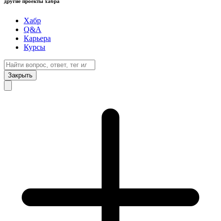
другие проекты хабра
Хабр
Q&A
Карьера
Курсы
Закрыть