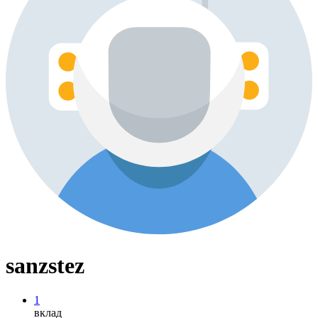
sanzstez
1
вклад