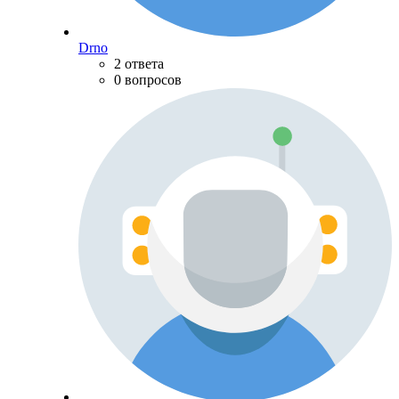
Drno
2 ответа
0 вопросов