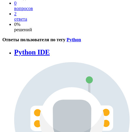
0
вопросов
2
ответа
0%
решений
Ответы пользователя по тегу
Python
Python IDE