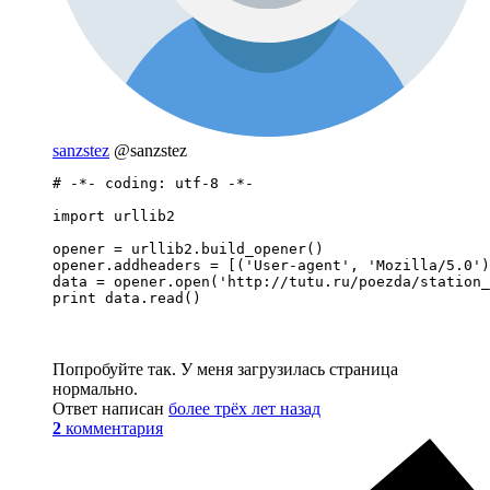
sanzstez
@sanzstez
# -*- coding: utf-8 -*-

import urllib2

opener = urllib2.build_opener()

opener.addheaders = [('User-agent', 'Mozilla/5.0')
data = opener.open('http://tutu.ru/poezda/station_
Попробуйте так. У меня загрузилась страница
нормально.
Ответ написан
более трёх лет назад
2
комментария