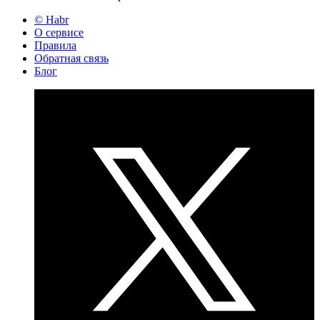
© Habr
О сервисе
Правила
Обратная связь
Блог