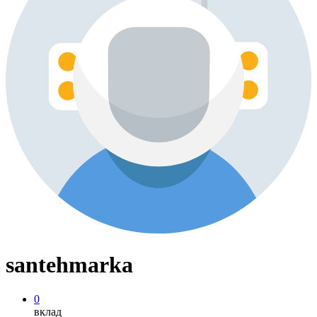
santehmarka
0
вклад