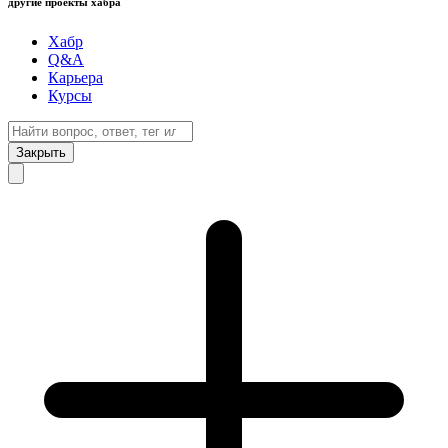
другие проекты хабра
Хабр
Q&A
Карьера
Курсы
Закрыть