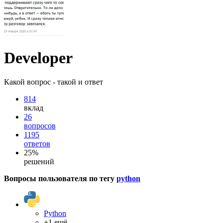
Developer
Какой вопрос - такой и ответ
814
вклад
26
вопросов
1195
ответов
25%
решений
Вопросы пользователя по тегу
python
Python
+1 ещё