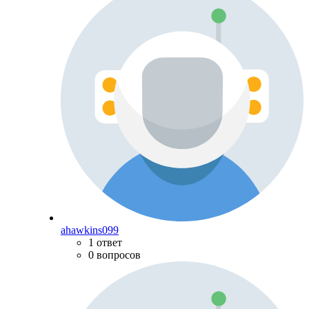
ahawkins099
1 ответ
0 вопросов