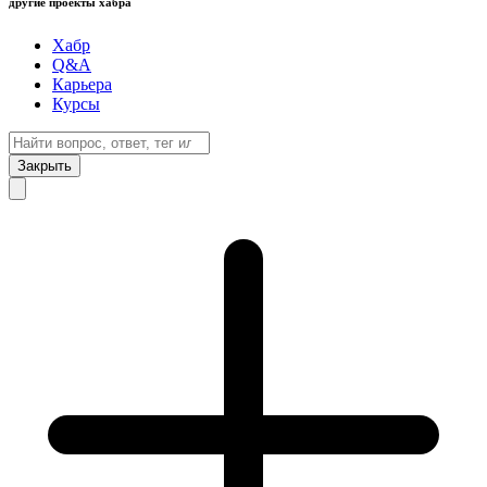
другие проекты хабра
Хабр
Q&A
Карьера
Курсы
Закрыть