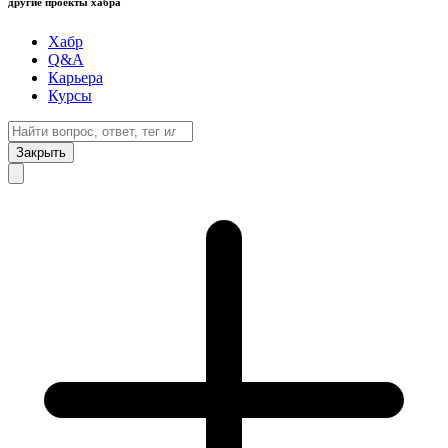
другие проекты хабра
Хабр
Q&A
Карьера
Курсы
Закрыть