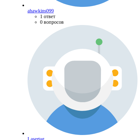
ahawkins099
1 ответ
0 вопросов
Lasertag