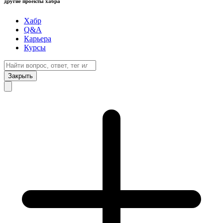
другие проекты хабра
Хабр
Q&A
Карьера
Курсы
Закрыть