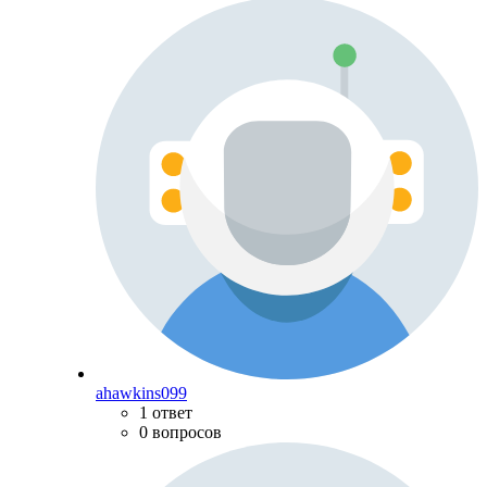
ahawkins099
1 ответ
0 вопросов