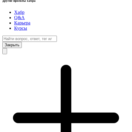
другие проекты хабра
Хабр
Q&A
Карьера
Курсы
Закрыть