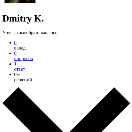
Dmitry K.
Учусь, самообразовываюсь.
0
вклад
0
вопросов
1
ответ
0%
решений