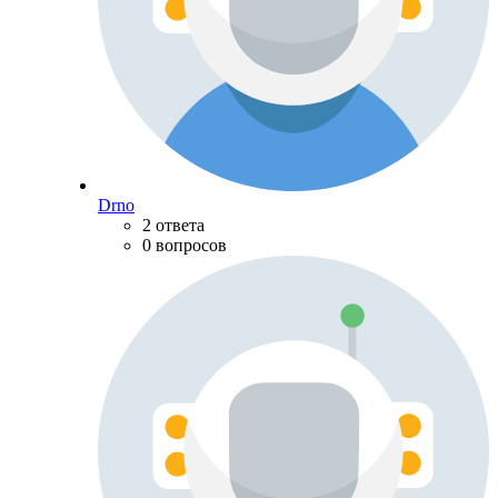
Drno
2 ответа
0 вопросов