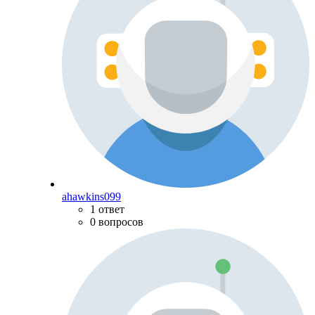
ahawkins099
1 ответ
0 вопросов