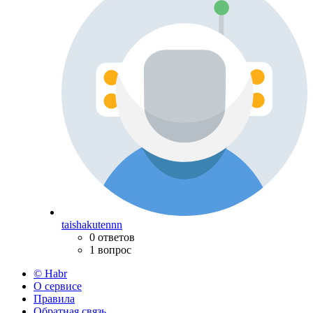
taishakutennn
0 ответов
1 вопрос
© Habr
О сервисе
Правила
Обратная связь