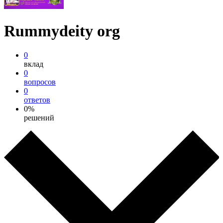
Rummydeity org
0
вклад
0
вопросов
0
ответов
0%
решений