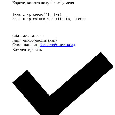
Короче, вот что получилось у меня
item = np.array([], int)

data = np.column_stack((data, item))
data - мега массив
item - микро массив (кэп)
Ответ написан
более трёх лет назад
Комментировать