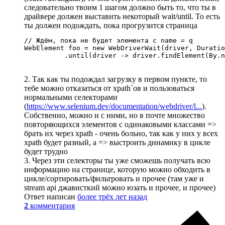
следовательно твоим 1 шагом должно быть то, что ты в
драйвере должен выставить некоторый wait/until. То есть
ты должен подождать, пока прогрузится страница
// Ждём, пока не будет элемента с name = q

WebElement foo = new WebDriverWait(driver, Duratio
          .until(driver -> driver.findElement(By.n
2. Так как ты подождал загрузку в первом пункте, то
тебе можно отказаться от xpath`ов и пользоваться
нормальными селекторами
(
https://www.selenium.dev/documentation/webdriver/l...
).
Собственно, можно и с ними, но в почте множество
повторяющихся элементов с одинаковыми классами =>
брать их через xpath - очень больно, так как у них у всех
xpath будет разный, а => выстроить динамику в цикле
будет трудно
3. Через эти селекторы ты уже сможешь получать всю
информацию на странице, которую можно обходить в
цикле/сортировать/фильтровать и прочее (там уже и
stream api джависткий можно юзать и прочее, и прочее)
Ответ написан
более трёх лет назад
2
комментария