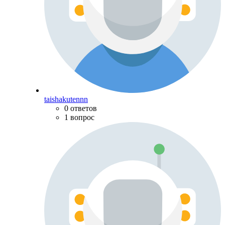
taishakutennn
0 ответов
1 вопрос