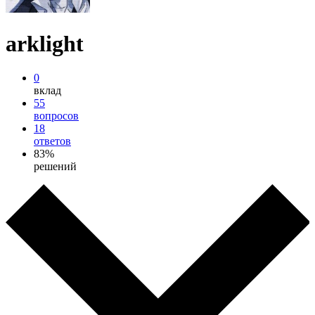
arklight
0
вклад
55
вопросов
18
ответов
83%
решений