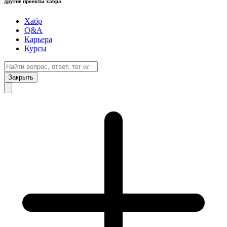
другие проекты хабра
Хабр
Q&A
Карьера
Курсы
Закрыть