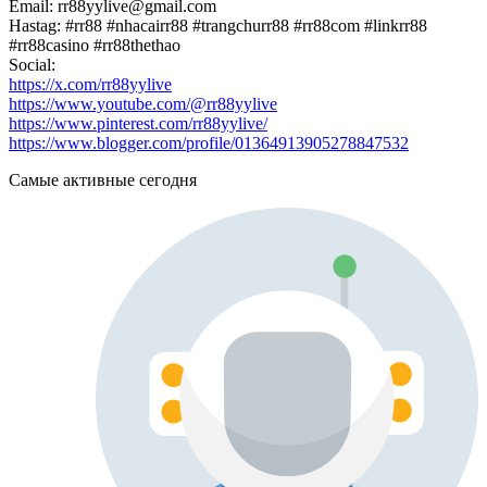
Email: rr88yylive@gmail.com
Hastag: #rr88 #nhacairr88 #trangchurr88 #rr88com #linkrr88
#rr88casino #rr88thethao
Social:
https://x.com/rr88yylive
https://www.youtube.com/@rr88yylive
https://www.pinterest.com/rr88yylive/
https://www.blogger.com/profile/01364913905278847532
Самые активные сегодня