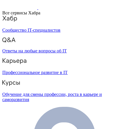
Все сервисы Хабра
Сообщество IT-специалистов
Ответы на любые вопросы об IT
Профессиональное развитие в IT
Обучение для смены профессии, роста в карьере и
саморазвития