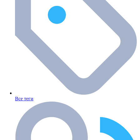
Все теги