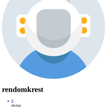
rendomkrest
0
вклад