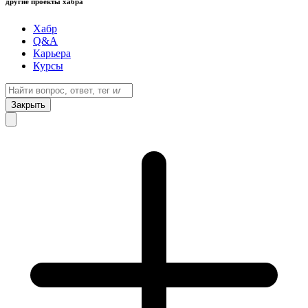
другие проекты хабра
Хабр
Q&A
Карьера
Курсы
Закрыть